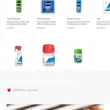
Haşere Böcek İlacı Satış Hizmeti
2058 kez okundu