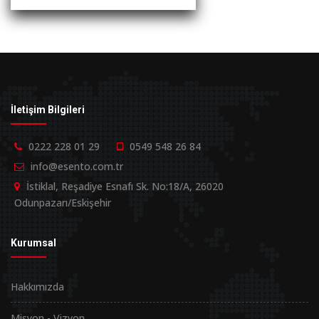
İletişim Bilgileri
0222 228 01 29
0549 548 26 84
info@esento.com.tr
İstiklal, Reşadiye Esnafı Sk. No:18/A, 26020
Odunpazarı/Eskişehir
Kurumsal
Hakkımızda
Misyon - Vizyon