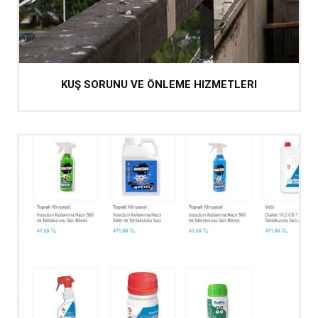
KUŞ SORUNU VE ÖNLEME HIZMETLERI