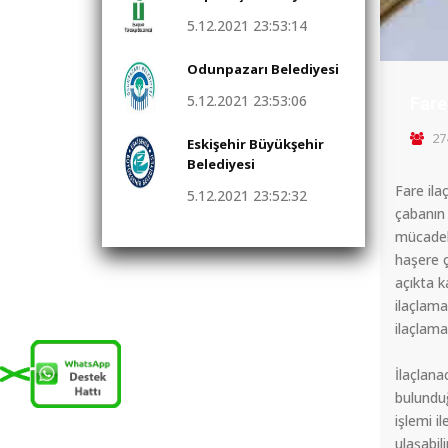
5.12.2021 23:53:14
Odunpazarı Belediyesi
5.12.2021 23:53:06
Fare
27
Eskişehir Büyükşehir
Belediyesi
Fare ila
5.12.2021 23:52:32
çabanın 
mücadele
haşere ç
açıkta k
ilaçlama
ilaçlama
İlaçlana
bulunduğ
işlemi i
ulaşabili