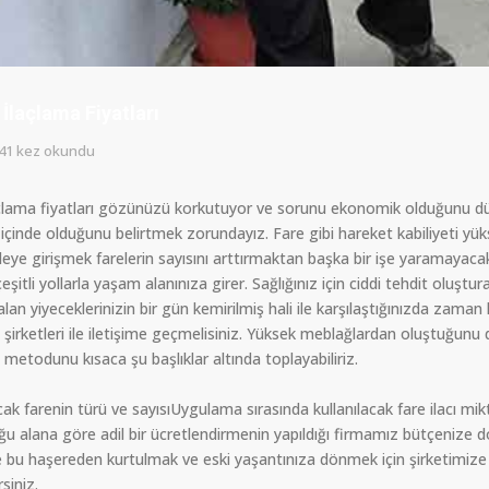
 İlaçlama Fiyatları
41 kez okundu
çlama fiyatları gözünüzü korkutuyor ve sorunu ekonomik olduğunu düşü
içinde olduğunu belirtmek zorundayız. Fare gibi hareket kabiliyeti yüks
ye girişmek farelerin sayısını arttırmaktan başka bir işe yaramayacak
eşitli yollarla yaşam alanınıza girer. Sağlığınız için ciddi tehdit oluştur
alan yiyeceklerinizin bir gün kemirilmiş hali ile karşılaştığınızda zam
 şirketleri ile iletişime geçmelisiniz. Yüksek meblağlardan oluştuğunu d
 metodunu kısaca şu başlıklar altında toplayabiliriz.
cak farenin türü ve sayısıUygulama sırasında kullanılacak fare ilacı m
u alana göre adil bir ücretlendirmenin yapıldığı firmamız bütçenize do
le bu haşereden kurtulmak ve eski yaşantınıza dönmek için şirketimize
rsiniz.