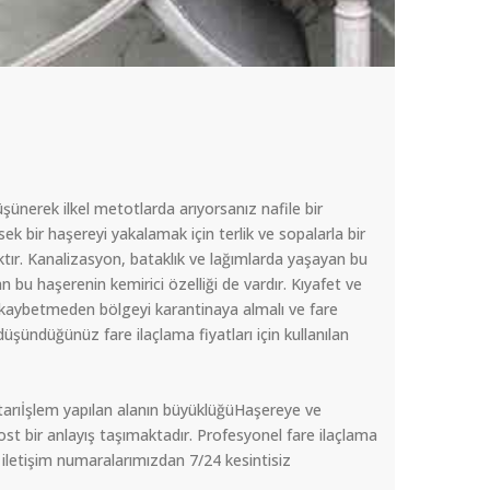
nerek ilkel metotlarda arıyorsanız nafile bir
ek bir haşereyi yakalamak için terlik ve sopalarla bir
tır. Kanalizasyon, bataklık ve lağımlarda yaşayan bu
an bu haşerenin kemirici özelliği de vardır. Kıyafet ve
an kaybetmeden bölgeyi karantinaya almalı ve fare
üşündüğünüz fare ilaçlama fiyatları için kullanılan
iktarıİşlem yapılan alanın büyüklüğüHaşereye ve
st bir anlayış taşımaktadır. Profesyonel fare ilaçlama
 iletişim numaralarımızdan 7/24 kesintisiz